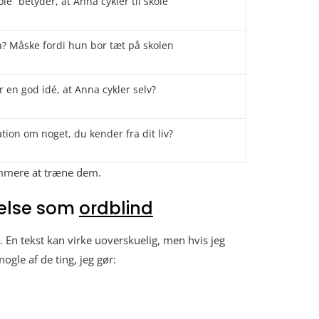
ole” betyder, at Anna cykler til skole
a? Måske fordi hun bor tæt på skolen
r en god idé, at Anna cykler selv?
ion om noget, du kender fra dit liv?
emmere at træne dem.
åelse som
ordblind
er. En tekst kan virke uoverskuelig, men hvis jeg
ogle af de ting, jeg gør: