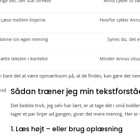
nge det, der står direkte
“Anna cykler til sk
Læse mellem linjerne
Hvorfor cykler Ann
Danne sin egen mening
Synes du, det e
Sætte teksten i kontekst
Minder Annas situat
n bare det at være opmærksom på, at de findes, kan gøre det n
Sådan træner jeg min tekstforst
Det bedste trick, jeg selv har lært, er at tage det i små bidd
tager et par linjer ad gangen, giver det mere mening. Her er n
1. Læs højt – eller brug oplæsning