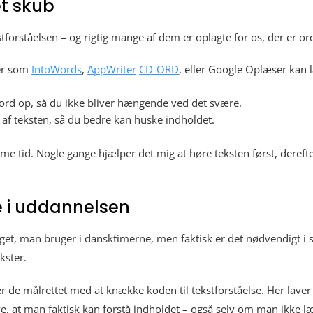
et skub
stforståelsen – og rigtig mange af dem er oplagte for os, der er or
er som
IntoWords
,
AppWriter
CD-ORD
, eller Google Oplæser kan l
 ord op, så du ikke bliver hængende ved det svære.
n af teksten, så du bedre kan huske indholdet.
e tid. Nogle gange hjælper det mig at høre teksten først, dereft
e i uddannelsen
get, man bruger i dansktimerne, men faktisk er det nødvendigt i s
kster.
er de målrettet med at knække koden til tekstforståelse. Her laver
e, at man faktisk kan forstå indholdet – også selv om man ikke læs