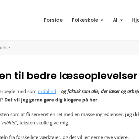
Forside
Folkeskole
AI
Hj
åelse
en til bedre læseoplevelser
an arbejde med som
ordblind
–
og faktisk som alle, der læser og arbej
et?
Det vil jeg gerne gøre dig klogere på her.
æsten som at få serveret en ret med en masse ingredienser,
jeg i
 “
måltid
”, teksten skulle give mig.
lp fra forskellige værktøjer, og det vil jeg gerne give videre.