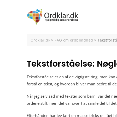
Spring
til
indhold
Ordklar.dk
>
FAQ om ordblindhed
>
Tekstforst
Tekstforståelse: Nøgl
Tekstforståelse er en af de vigtigste ting, man k
forstå en tekst, og hvordan bliver man bedre til d
Når jeg selv sad med tekster som barn, var det n
ordene stift, men det var svært at samle det til det
Efterhånden har jeg lært en masse tricks og fået hjæ