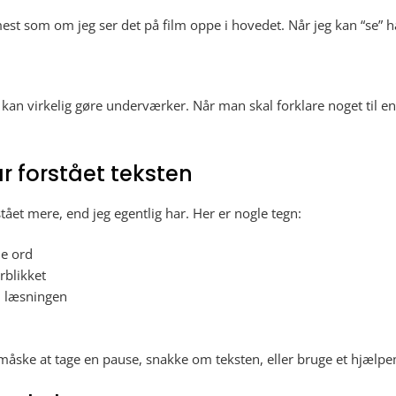
est som om jeg ser det på film oppe i hovedet. Når jeg kan “se” ha
t kan virkelig gøre underværker. Når man skal forklare noget til 
r forstået teksten
rstået mere, end jeg egentlig har. Her er nogle tegn:
ne ord
rblikket
 i læsningen
måske at tage en pause, snakke om teksten, eller bruge et hjælpe