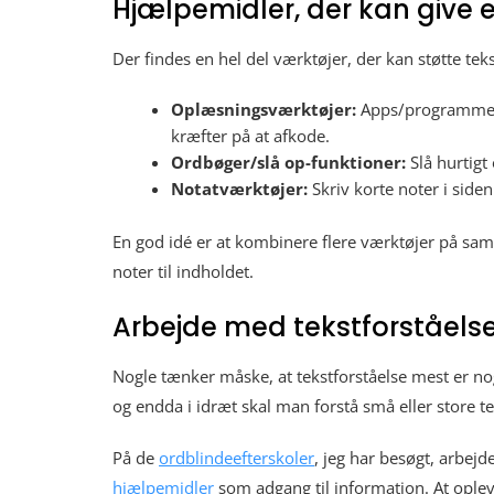
Hjælpemidler, der kan give 
Der findes en hel del værktøjer, der kan støtte tek
Oplæsningsværktøjer:
Apps/programm
kræfter på at afkode.
Ordbøger/slå op-funktioner:
Slå hurtigt
Notatværktøjer:
Skriv korte noter i side
En god idé er at kombinere flere værktøjer på samm
noter til indholdet.
Arbejde med tekstforståels
Nogle tænker måske, at tekstforståelse mest er no
og endda i idræt skal man forstå små eller store te
På de
ordblindeefterskoler
, jeg har besøgt, arbejd
hjælpemidler
som adgang til information. At oplev