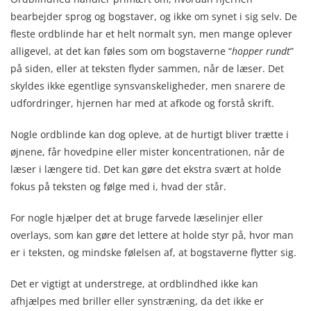
bearbejder sprog og bogstaver, og ikke om synet i sig selv. De
fleste ordblinde har et helt normalt syn, men mange oplever
alligevel, at det kan føles som om bogstaverne “
hopper rundt
”
på siden, eller at teksten flyder sammen, når de læser. Det
skyldes ikke egentlige synsvanskeligheder, men snarere de
udfordringer, hjernen har med at afkode og forstå skrift.
Nogle ordblinde kan dog opleve, at de hurtigt bliver trætte i
øjnene, får hovedpine eller mister koncentrationen, når de
læser i længere tid. Det kan gøre det ekstra svært at holde
fokus på teksten og følge med i, hvad der står.
For nogle hjælper det at bruge farvede læselinjer eller
overlays, som kan gøre det lettere at holde styr på, hvor man
er i teksten, og mindske følelsen af, at bogstaverne flytter sig.
Det er vigtigt at understrege, at ordblindhed ikke kan
afhjælpes med briller eller synstræning, da det ikke er