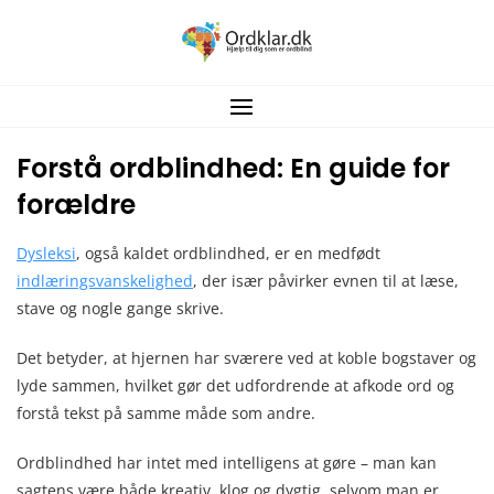
Spring
til
indhold
Forstå ordblindhed: En guide for
forældre
Dysleksi
, også kaldet ordblindhed, er en medfødt
indlæringsvanskelighed
, der især påvirker evnen til at læse,
stave og nogle gange skrive.
Det betyder, at hjernen har sværere ved at koble bogstaver og
lyde sammen, hvilket gør det udfordrende at afkode ord og
forstå tekst på samme måde som andre.
Ordblindhed har intet med intelligens at gøre – man kan
sagtens være både kreativ, klog og dygtig, selvom man er