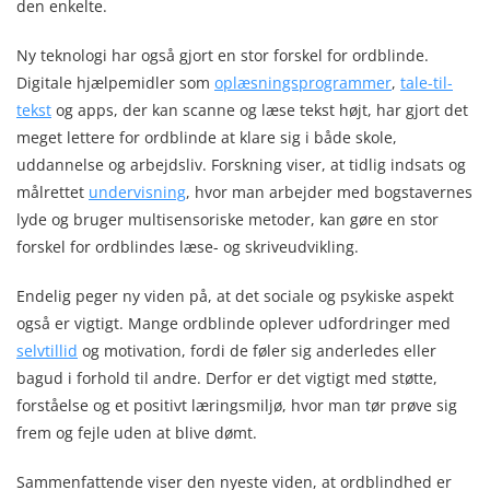
den enkelte.
Ny teknologi har også gjort en stor forskel for ordblinde.
Digitale hjælpemidler som
oplæsningsprogrammer
,
tale-til-
tekst
og apps, der kan scanne og læse tekst højt, har gjort det
meget lettere for ordblinde at klare sig i både skole,
uddannelse og arbejdsliv. Forskning viser, at tidlig indsats og
målrettet
undervisning
, hvor man arbejder med bogstavernes
lyde og bruger multisensoriske metoder, kan gøre en stor
forskel for ordblindes læse- og skriveudvikling.
Endelig peger ny viden på, at det sociale og psykiske aspekt
også er vigtigt. Mange ordblinde oplever udfordringer med
selvtillid
og motivation, fordi de føler sig anderledes eller
bagud i forhold til andre. Derfor er det vigtigt med støtte,
forståelse og et positivt læringsmiljø, hvor man tør prøve sig
frem og fejle uden at blive dømt.
Sammenfattende viser den nyeste viden, at ordblindhed er