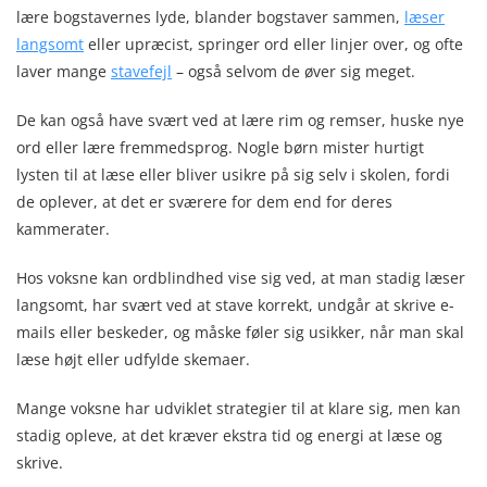
lære bogstavernes lyde, blander bogstaver sammen,
læser
langsomt
eller upræcist, springer ord eller linjer over, og ofte
laver mange
stavefejl
– også selvom de øver sig meget.
De kan også have svært ved at lære rim og remser, huske nye
ord eller lære fremmedsprog. Nogle børn mister hurtigt
lysten til at læse eller bliver usikre på sig selv i skolen, fordi
de oplever, at det er sværere for dem end for deres
kammerater.
Hos voksne kan ordblindhed vise sig ved, at man stadig læser
langsomt, har svært ved at stave korrekt, undgår at skrive e-
mails eller beskeder, og måske føler sig usikker, når man skal
læse højt eller udfylde skemaer.
Mange voksne har udviklet strategier til at klare sig, men kan
stadig opleve, at det kræver ekstra tid og energi at læse og
skrive.