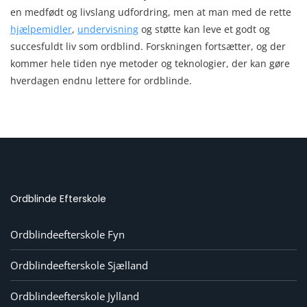
en medfødt og livslang udfordring, men at man med de rette
hjælpemidler
,
undervisning
og støtte kan leve et godt og
succesfuldt liv som ordblind. Forskningen fortsætter, og der
kommer hele tiden nye metoder og teknologier, der kan gøre
hverdagen endnu lettere for ordblinde.
Ordblinde Efterskole
Ordblindeefterskole Fyn
Ordblindeefterskole Sjælland
Ordblindeefterskole Jylland