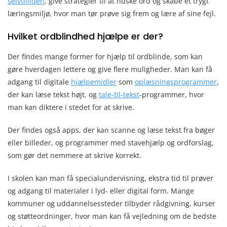
selvtilliden
, give strategier til at huske ord og skabe et trygt
læringsmiljø, hvor man tør prøve sig frem og lære af sine fejl.
Hvilket ordblindhed hjælpe er der?
Der findes mange former for hjælp til ordblinde, som kan
gøre hverdagen lettere og give flere muligheder. Man kan få
adgang til digitale
hjælpemidler
som
oplæsningsprogrammer
,
der kan læse tekst højt, og
tale-til-tekst
-programmer, hvor
man kan diktere i stedet for at skrive.
Der findes også apps, der kan scanne og læse tekst fra bøger
eller billeder, og programmer med stavehjælp og ordforslag,
som gør det nemmere at skrive korrekt.
I skolen kan man få specialundervisning, ekstra tid til prøver
og adgang til materialer i lyd- eller digital form. Mange
kommuner og uddannelsessteder tilbyder rådgivning, kurser
og støtteordninger, hvor man kan få vejledning om de bedste