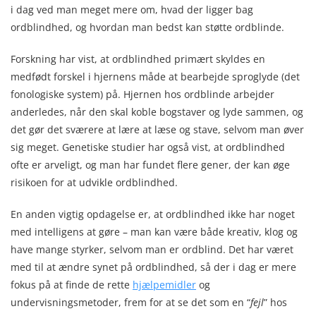
i dag ved man meget mere om, hvad der ligger bag
ordblindhed, og hvordan man bedst kan støtte ordblinde.
Forskning har vist, at ordblindhed primært skyldes en
medfødt forskel i hjernens måde at bearbejde sproglyde (det
fonologiske system) på. Hjernen hos ordblinde arbejder
anderledes, når den skal koble bogstaver og lyde sammen, og
det gør det sværere at lære at læse og stave, selvom man øver
sig meget. Genetiske studier har også vist, at ordblindhed
ofte er arveligt, og man har fundet flere gener, der kan øge
risikoen for at udvikle ordblindhed.
En anden vigtig opdagelse er, at ordblindhed ikke har noget
med intelligens at gøre – man kan være både kreativ, klog og
have mange styrker, selvom man er ordblind. Det har været
med til at ændre synet på ordblindhed, så der i dag er mere
fokus på at finde de rette
hjælpemidler
og
undervisningsmetoder, frem for at se det som en “
fejl
” hos