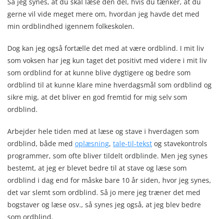
Så jeg synes, at du skal læse den del, hvis du tænker, at du
gerne vil vide meget mere om, hvordan jeg havde det med
min ordblindhed igennem folkeskolen.
Dog kan jeg også fortælle det med at være ordblind. I mit liv
som voksen har jeg kun taget det positivt med videre i mit liv
som ordblind for at kunne blive dygtigere og bedre som
ordblind til at kunne klare mine hverdagsmål som ordblind og
sikre mig, at det bliver en god fremtid for mig selv som
ordblind.
Arbejder hele tiden med at læse og stave i hverdagen som
ordblind, både med
oplæsning
,
tale-til-tekst
og stavekontrols
programmer, som ofte bliver tildelt ordblinde. Men jeg synes
bestemt, at jeg er blevet bedre til at stave og læse som
ordblind i dag end for måske bare 10 år siden, hvor jeg synes,
det var slemt som ordblind. Så jo mere jeg træner det med
bogstaver og læse osv., så synes jeg også, at jeg blev bedre
som ordblind.