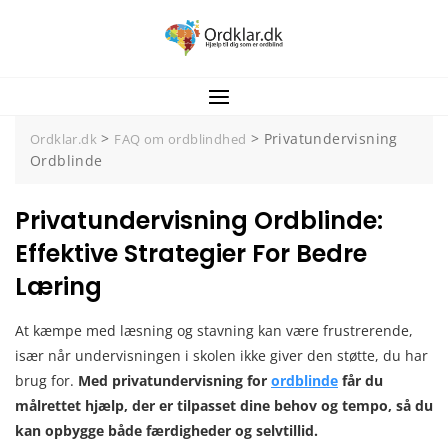
Spring
til
indhold
>
>
Privatundervisning
Ordklar.dk
FAQ om ordblindhed
Ordblinde
Privatundervisning Ordblinde:
Effektive Strategier For Bedre
Læring
At kæmpe med læsning og stavning kan være frustrerende,
især når undervisningen i skolen ikke giver den støtte, du har
brug for.
Med privatundervisning for
ordblinde
får du
målrettet hjælp, der er tilpasset dine behov og tempo, så du
kan opbygge både færdigheder og selvtillid.