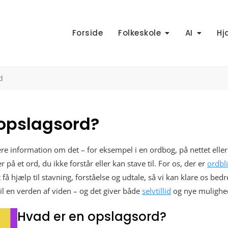
Forside
Folkeskole
AI
Hj
d
 opslagsord?
ere information om det – for eksempel i en ordbog, på nettet eller
r på et ord, du ikke forstår eller kan stave til. For os, der er
ordbl
 hjælp til stavning, forståelse og udtale, så vi kan klare os bedr
til en verden af viden – og det giver både
selvtillid
og nye mulighe
Hvad er en opslagsord?