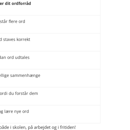
r dit ordforråd
tår flere ord
d staves korrekt
dan ord udtales
skellige sammenhænge
fordi du forstår dem
og lære nye ord
de i skolen, på arbejdet og i fritiden!