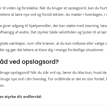
 til viden og forståelse. Når du bruger et opslagsord, kan du hurti
ttere at lære nye ord og forstå tekster, du møder i hverdagen, i s
 de giver adgang til hjælpemidler, der kan støtte med stavning, læ
hængig af andre. Det styrker både selvtilliden og lysten til at lær
le værktøjer, som ofte kræver, at du kan indtaste eller vælge det
 og gør det lettere at klare dig i mange forskellige situationer.
råd ved opslagsord?
at bruge opslagsord! Når du slår ord op, lærer du ikke kun, hvad 
 bruge nye ord i din hverdag. For ordblinde er det en stor fordel, 
ov.
an styrke dit ordforråd: