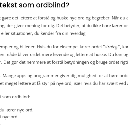
tekst som ordblind?
gøre det lettere at forstå og huske nye ord og begreber. Når du a
, der giver mening for dig. Det betyder, at du ikke bare lærer or
 eller situationer, du kender fra din hverdag.
mpler og billeder. Hvis du for eksempel lærer ordet “
strategi
”, k
å den måde bliver ordet mere levende og lettere at huske. Du kan 
går. Det gør det nemmere at forstå betydningen og bruge ordet rigti
te. Mange apps og programmer giver dig mulighed for at høre orde
et meget lettere at få styr på nye ord, især hvis du har svært ved 
st som ordblind:
du lærer nye ord.
t nye ord.
.