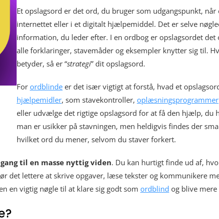
Et opslagsord er det ord, du bruger som udgangspunkt, når d
internettet eller i et digitalt hjælpemiddel. Det er selve nø
information, du leder efter. I en ordbog er opslagsordet det 
alle forklaringer, stavemåder og eksempler knytter sig til. Hv
betyder, så er “
strategi
” dit opslagsord.
For
ordblinde
er det især vigtigt at forstå, hvad et opslags
hjælpemidler
, som stavekontroller,
oplæsningsprogrammer
eller udvælge det rigtige opslagsord for at få den hjælp, du 
man er usikker på stavningen, men heldigvis findes der sma
hvilket ord du mener, selvom du staver forkert.
gang til en masse nyttig viden
. Du kan hurtigt finde ud af, hv
ør det lettere at skrive opgaver, læse tekster og kommunikere med 
n en vigtig nøgle til at klare sig godt som
ordblind
og blive mere 
e?