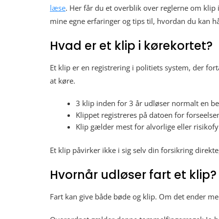
læse
. Her får du et overblik over reglerne om kli
mine egne erfaringer og tips til, hvordan du kan h
Hvad er et klip i kørekortet?
Et klip er en registrering i politiets system, der fo
at køre.
3 klip inden for 3 år udløser normalt en bet
Klippet registreres på datoen for forseelse
Klip gælder mest for alvorlige eller risikof
Et klip påvirker ikke i sig selv din forsikring dire
Hvornår udløser fart et klip?
Fart kan give både bøde og klip. Om det ender med