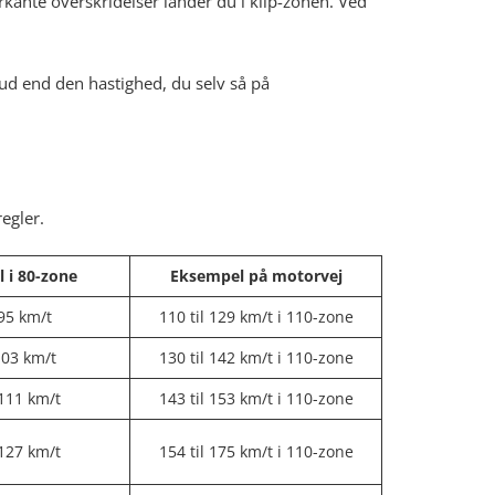
kante overskridelser lander du i klip-zonen. Ved
e ud end den hastighed, du selv så på
egler.
 i 80-zone
Eksempel på motorvej
 95 km/t
110 til 129 km/t i 110-zone
 103 km/t
130 til 142 km/t i 110-zone
 111 km/t
143 til 153 km/t i 110-zone
 127 km/t
154 til 175 km/t i 110-zone