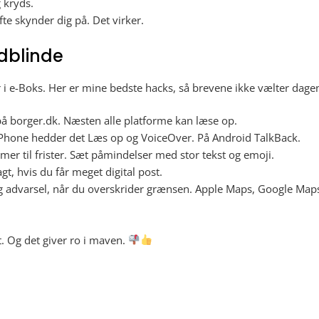
 kryds.
te skynder dig på. Det virker.
rdblinde
i e-Boks. Her er mine bedste hacks, så brevene ikke vælter dage
på borger.dk. Næsten alle platforme kan læse op.
iPhone hedder det Læs op og VoiceOver. På Android TalkBack.
er til frister. Sæt påmindelser med stor tekst og emoji.
t, hvis du får meget digital post.
 advarsel, når du overskrider grænsen. Apple Maps, Google Maps 
t. Og det giver ro i maven.