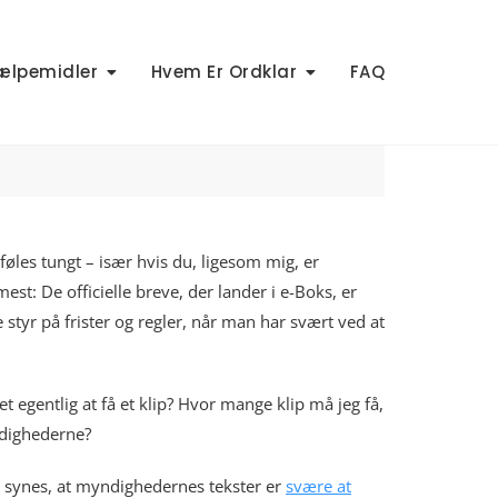
ælpemidler
Hvem Er Ordklar
FAQ
 føles tungt – især hvis du, ligesom mig, er
st: De officielle breve, der lander i e-Boks, er
 styr på frister og regler, når man har svært ved at
 egentlig at få et klip? Hvor mange klip må jeg få,
yndighederne?
are synes, at myndighedernes tekster er
svære at