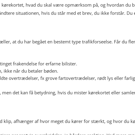
p i kørekortet, hvad du skal være opmærksom på, og hvordan du bed
åndtere situationen, hvis du står med et brev, du ikke forstår. Du 
rtæller, at du har begået en bestemt type trafikforseelse. Får du fle
inget frakendelse for erfarne bilister.
n, ikke når du betaler bøden.
yldte overtrædelser, fx grove fartovertrædelser, rødt lys eller farli
kte, men det kan få betydning, hvis du mister kørekortet eller saml
 klip, afhænger af hvor meget du kører for stærkt, og hvor du kø