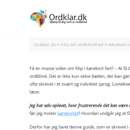
Spring
til
indhold
Ordklar.dk
>
FAQ om ordblindhed
>
Kørekort o
Få en masse viden om Klip i kørekort fart? – At få b
ordblind. Det er ikke kun selve bøden, der kan gøre
ofte skrevet i et svært og indviklet sprog. Lovteks
læse.
Jeg har selv oplevet, hvor frustrerende det kan være
før jeg mister
kørekortet
? Hvordan undgår jeg at få
Derfor har jeg lavet denne guide, som er skrevet i e