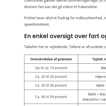
Overordnet gælder denne tommelfingerregel: Jo høj
ekstrem fart kan det gå videre til frakendelse.
Politiet laver altid et fradrag for måleusikkerhed,
speedometeret.
En enkel oversigt over fart 
Tabellen her er vejledende. Tallene er afrundede o
Overskridelse af grænsen
Typisk r
Op til ca. 19 procent
Bø
Ca. 20 til 29 procent
Højere
Ca. 30 til 39 procent
Bøde +
Bøde + klip.
Ca. 40 til 59 procent
skærpelse i sæ