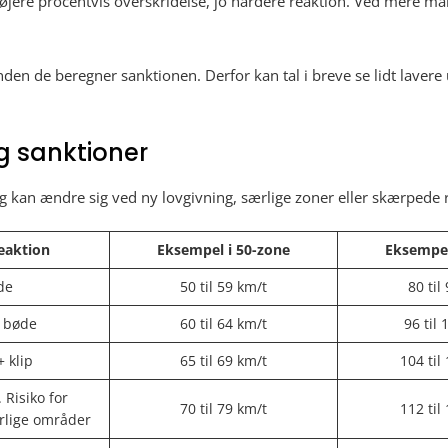
ere procentvis overskridelse, jo hårdere reaktion. Ved mere mar
 inden de beregner sanktionen. Derfor kan tal i breve se lidt laver
og sanktioner
g kan ændre sig ved ny lovgivning, særlige zoner eller skærpede r
eaktion
Eksempel i 50-zone
Eksempel
de
50 til 59 km/t
80 til
 bøde
60 til 64 km/t
96 til
 klip
65 til 69 km/t
104 til
 Risiko for
70 til 79 km/t
112 til
rlige områder