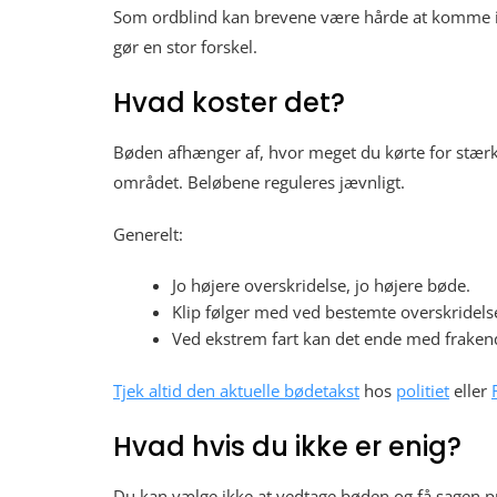
Som ordblind kan brevene være hårde at komme
gør en stor forskel.
Hvad koster det?
Bøden afhænger af, hvor meget du kørte for stærkt,
området. Beløbene reguleres jævnligt.
Generelt:
Jo højere overskridelse, jo højere bøde.
Klip følger med ved bestemte overskridels
Ved ekstrem fart kan det ende med fraken
Tjek altid den aktuelle bødetakst
hos
politiet
eller
Hvad hvis du ikke er enig?
Du kan vælge ikke at vedtage bøden og få sagen prøv