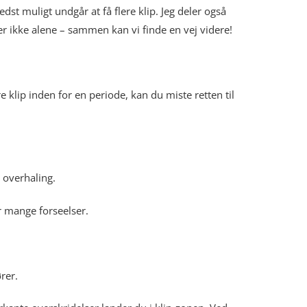
st muligt undgår at få flere klip. Jeg deler også
er ikke alene – sammen kan vi finde en vej videre!
re klip inden for en periode, kan du miste retten til
g overhaling.
er mange forseelser.
rer.