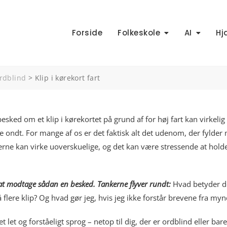
Forside
Folkeskole
AI
Hj
rdblind
>
Klip i kørekort fart
esked om et klip i kørekortet på grund af for høj fart kan virkelig
 ondt. For mange af os er det faktisk alt det udenom, der fylder me
terne kan virke uoverskuelige, og det kan være stressende at holde
 at modtage sådan en besked. Tankerne flyver rundt:
Hvad betyder det
 flere klip? Og hvad gør jeg, hvis jeg ikke forstår brevene fra m
t let og forståeligt sprog – netop til dig, der er ordblind eller b