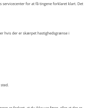
ts servicecenter for at få tingene forklaret klart. Det
ller hvis der er skærpet hastighedsgrænse i
 sted.
n er forkert, at du ikke var fører, eller at der er