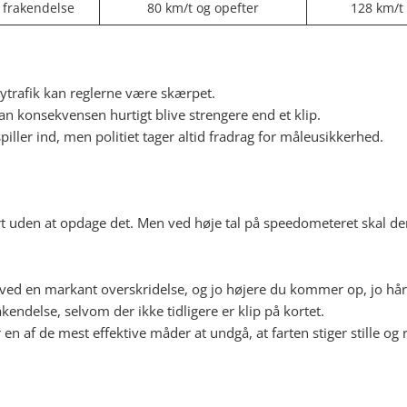
 frakendelse
80 km/t og opefter
128 km/t
bytrafik kan reglerne være skærpet.
n konsekvensen hurtigt blive strengere end et klip.
ller ind, men politiet tager altid fradrag for måleusikkerhed.
rt uden at opdage det. Men ved høje tal på speedometeret skal der 
t ved en markant overskridelse, og jo højere du kommer op, jo hår
endelse, selvom der ikke tidligere er klip på kortet.
 en af de mest effektive måder at undgå, at farten stiger stille og 