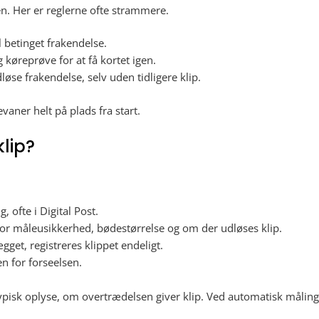
en. Her er reglerne ofte strammere.
l betinget frakendelse.
 køreprøve for at få kortet igen.
løse frakendelse, selv uden tidligere klip.
vaner helt på plads fra start.
klip?
 ofte i Digital Post.
or måleusikkerhed, bødestørrelse og om der udløses klip.
gget, registreres klippet endeligt.
oen for forseelsen.
n typisk oplyse, om overtrædelsen giver klip. Ved automatisk mål