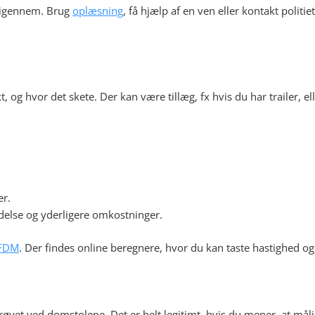
 igennem. Brug
oplæsning
, få hjælp af en ven eller kontakt politie
 og hvor det skete. Der kan være tillæg, fx hvis du har trailer, e
er.
delse og yderligere omkostninger.
FDM
. Der findes online beregnere, hvor du kan taste hastighed og
et ved domstolene. Det er helt legitimt, hvis du mener, at målinge